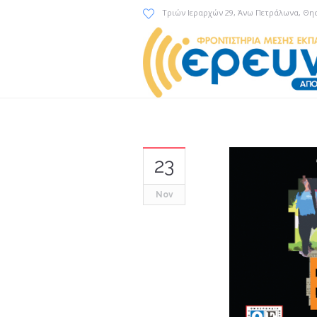
Τριών Ιεραρχών 29
, Άνω Πετράλωνα, Θη
23
Nov