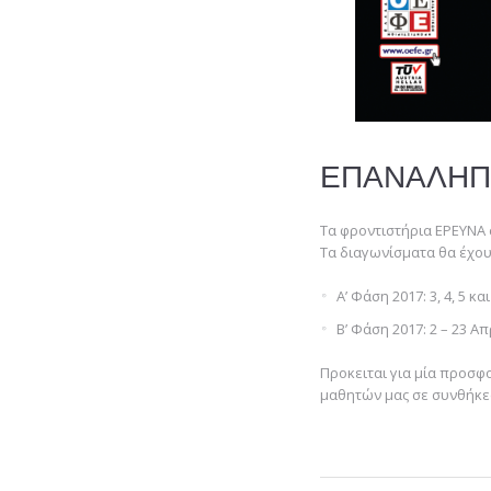
ΕΠΑΝΑΛΗΠΤ
Τα φροντιστήρια ΕΡΕΥΝΑ
Τα διαγωνίσματα θα έχο
Α’ Φάση 2017: 3, 4, 5 κα
Β’ Φάση 2017: 2 – 23 Απ
Προκειται για μία προσφ
μαθητών μας σε συνθήκε