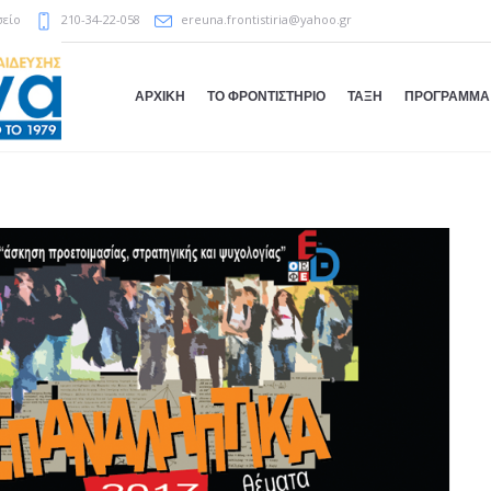
σείο
210-34-22-058
ereuna.frontistiria@yahoo.gr
ΑΡΧΙΚΗ
ΤΟ ΦΡΟΝΤΙΣΤΗΡΙΟ
ΤΑΞΗ
ΠΡΟΓΡΑΜΜΑ