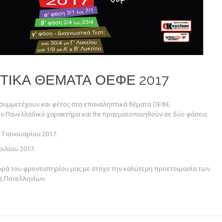
ΙΚΑ ΘΕΜΑΤΑ ΟΕΦΕ 2017
 συμμετέχουν και φέτος στα επαναληπτικά θέματα ΟΕΦΕ.
υν Πανελλαδικό χαρακτήρα και θα πραγματοποιηθούν σε δύο φάσεις
ι 7 Ιανουαρίου 2017.
ριλίου 2017.
ορά του φροντιστηρίου μας με στόχο την καλύτερη προετοιμασία των
ς Πανελληνίων.