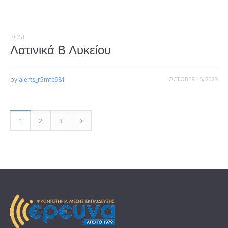
POST
Λατινικά Β Λυκείου
by
alerts_r5mfc981
OCTOBER 15, 2023
1
2
3