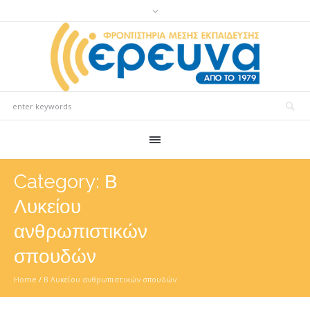
Category:
Β
Λυκείου
ανθρωπιστικών
σπουδών
Home
/
Β Λυκείου ανθρωπιστικών σπουδών