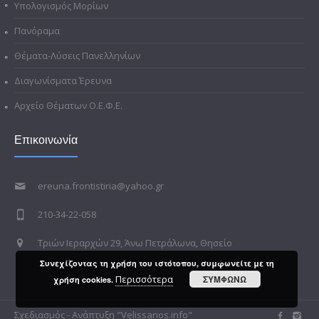
Υπολογισμός Μορίων
Πανόραμα
Θέματα-Λύσεις Πανελληνίων
Διαγωνίσματα Έρευνα
Αρχείο Θέματων Ο.Ε.Φ.Ε.
Επικοινωνία
ereuna.frontistiria@yahoo.gr
210-34-22-058
Τριών Ιεραρχών 29, Άνω Πετράλωνα, Θησείο
Συνεχίζοντας τη χρήση του ιστότοπου, συμφωνείτε με τη
Περισσότερα
ΣΥΜΦΩΝΩ
χρήση cookies.
Σχεδιασμός - Ανάπτυξη "Velissarios.info"