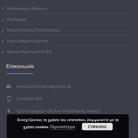
Υπολογισμός Μορίων
Πανόραμα
Θέματα-Λύσεις Πανελληνίων
Διαγωνίσματα Έρευνα
Αρχείο Θέματων Ο.Ε.Φ.Ε.
Επικοινωνία
ereuna.frontistiria@yahoo.gr
210-34-22-058
Τριών Ιεραρχών 29, Άνω Πετράλωνα, Θησείο
Συνεχίζοντας τη χρήση του ιστότοπου, συμφωνείτε με τη
Περισσότερα
ΣΥΜΦΩΝΩ
χρήση cookies.