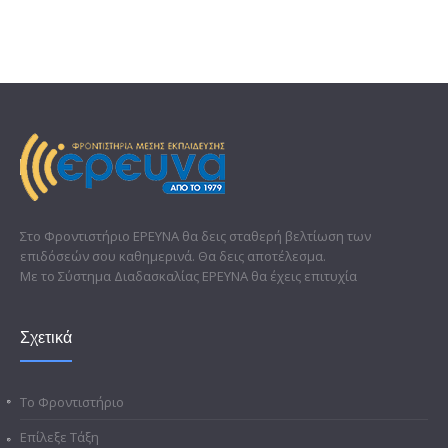
Στο Φροντιστήριο ΕΡΕΥΝΑ θα δεις σταθερή βελτίωση των
επιδόσεών σου καθημερινά. Θα δεις αποτέλεσμα.
Με το Σύστημα Διαδασκαλίας ΕΡΕΥΝΑ θα έχεις επιτυχία
Σχετικά
Το Φροντιστήριο
Επίλεξε Τάξη