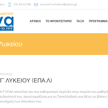
σείο
210-34-22-058
ereuna.frontistiria@yahoo.gr
ΑΡΧΙΚΗ
ΤΟ ΦΡΟΝΤΙΣΤΗΡΙΟ
ΤΑΞΗ
ΠΡΟΓΡΑΜΜΑ
Λυκείου
PROFILES
Γ’ ΛΥΚΕΙΟΥ (ΕΠΑ.Λ)
Η Γ’ ΕΠΑΛ αποτελεί την πιο καθοριστική περίοδο στην πορεία του μαθητή
ειδικότητά του, προετοιμάζεται για τις Πανελλαδικές και θέτει τις βάσεις
συνέχιση των σπουδών του.