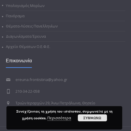
Υπολογισμός Μορίων
Πανόραμα
Θέματα-Λύσεις Πανελληνίων
Διαγωνίσματα Έρευνα
Αρχείο Θέματων Ο.Ε.Φ.Ε.
Επικοινωνία
ereuna.frontistiria@yahoo.gr
210-34-22-058
Τριών Ιεραρχών 29, Άνω Πετράλωνα, Θησείο
Συνεχίζοντας τη χρήση του ιστότοπου, συμφωνείτε με τη
Περισσότερα
ΣΥΜΦΩΝΩ
χρήση cookies.