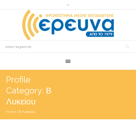
Profile
Category:
Β
Λυκείου
Home
/
Β Λυκείου