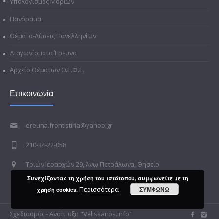
Υπολογισμός Μορίων
Πανόραμα
Θέματα-Λύσεις Πανελληνίων
Διαγωνίσματα Έρευνα
Αρχείο Θέματων Ο.Ε.Φ.Ε.
Επικοινωνία
ereuna.frontistiria@yahoo.gr
210-34-22-058
Τριών Ιεραρχών 29, Άνω Πετράλωνα, Θησείο
Συνεχίζοντας τη χρήση του ιστότοπου, συμφωνείτε με τη
Περισσότερα
ΣΥΜΦΩΝΩ
χρήση cookies.
Σχεδιασμός - Ανάπτυξη "Velissarios.info"