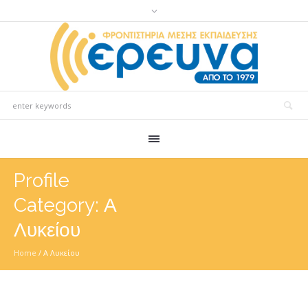
Profile
Category:
Α
Λυκείου
Home
/
Α Λυκείου