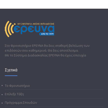
Στο Φροντιστήριο ΕΡΕΥΝΑ θα δεις σταθερή βελτίωση των
επιδόσεών σου καθημερινά. Θα δεις αποτέλεσμα.
Με το Σύστημα Διαδασκαλίας ΕΡΕΥΝΑ θα έχεις επιτυχία
Σχετικά
Το Φροντιστήριο
Επίλεξε Τάξη
Πρόγραμμα Σπουδών