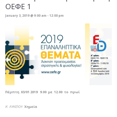
ΟΕΦΕ 1
January 3, 2019 @ 9:00 am
-
12:00 pm
Πέμ
π
τη
03/01 2019 9.00
με
12.00
το
π
ρωί
Α’ ΛΥΚΕΊΟΥ
Χημεία