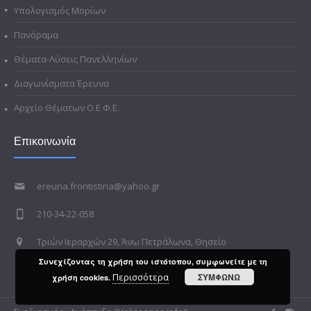
Υπολογισμός Μορίων
Πανόραμα
Θέματα-Λύσεις Πανελληνίων
Διαγωνίσματα Έρευνα
Αρχείο Θέματων Ο.Ε.Φ.Ε.
Επικοινωνία
ereuna.frontistiria@yahoo.gr
210-34-22-058
Τριών Ιεραρχών 29, Άνω Πετράλωνα, Θησείο
Συνεχίζοντας τη χρήση του ιστότοπου, συμφωνείτε με τη
Περισσότερα
ΣΥΜΦΩΝΩ
χρήση cookies.