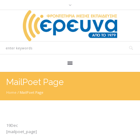
MailPoet Page
Home
/
MailPoet Page
19
Dec
[mailpoet_page]