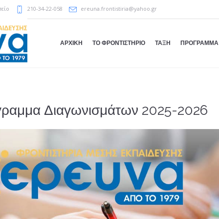
σείο
210-34-22-058
ereuna.frontistiria@yahoo.gr
ΑΡΧΙΚΗ
ΤΟ ΦΡΟΝΤΙΣΤΗΡΙΟ
ΤΑΞΗ
ΠΡΟΓΡΑΜΜΑ
γραμμα Διαγωνισμάτων 2025-2026