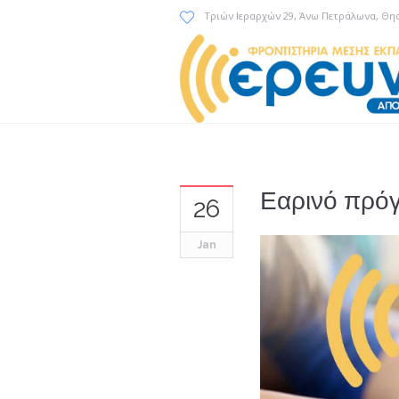
Τριών Ιεραρχών 29
, Άνω Πετράλωνα, Θη
Εαρινό πρό
26
Jan