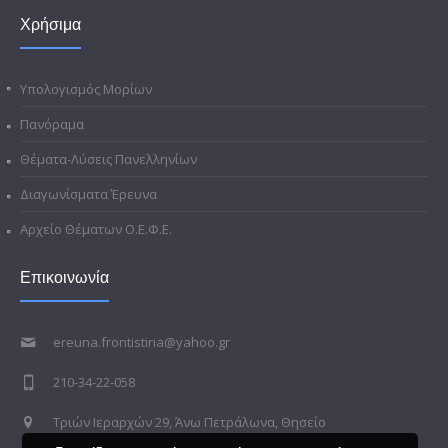
Χρήσιμα
Υπολογισμός Μορίων
Πανόραμα
Θέματα-Λύσεις Πανελληνίων
Διαγωνίσματα Έρευνα
Αρχείο Θέματων Ο.Ε.Φ.Ε.
Επικοινωνία
ereuna.frontistiria@yahoo.gr
210-34-22-058
Τριών Ιεραρχών 29, Άνω Πετράλωνα, Θησείο