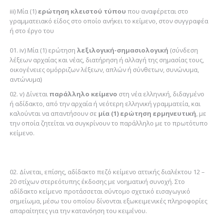
iii) Μία (1)
ερώτηση κλειστού τύπου
που αναφέρεται στο
γραμματειακό είδος στο οποίο ανήκει το κείμενο, στον συγγραφέα
ή στο έργο του
iv) Μία (1) ερώτηση
λεξιλογική-σημασιολογική
(σύνδεση
λέξεων αρχαίας και νέας, διατήρηση ή αλλαγή της σημασίας τους,
οικογένειες ομόρριζων λέξεων, απλών ή σύνθετων, συνώνυμα,
αντώνυμα)
v) Δίνεται
παράλληλο κείμενο
στη νέα ελληνική, διδαγμένο
ή αδίδακτο, από την αρχαία ή νεότερη ελληνική γραμματεία, και
καλούνται να απαντήσουν σε
μία (1) ερώτηση ερμηνευτική
, με
την οποία ζητείται να συγκρίνουν το παράλληλο με το πρωτότυπο
κείμενο.
Δίνεται, επίσης, αδίδακτο πεζό κείμενο αττικής διαλέκτου 12 –
20 στίχων στερεότυπης έκδοσης με νοηματική συνοχή. Στο
αδίδακτο κείμενο προτάσσεται σύντομο σχετικό εισαγωγικό
σημείωμα, μέσω του οποίου δίνονται εξωκειμενικές πληροφορίες
απαραίτητες για την κατανόηση του κειμένου.