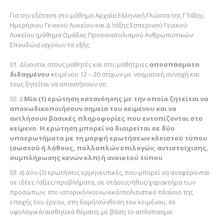
Για την εξέταση στο μάθημα Αρχαία Ελληνική Γλώσσα της Γ΄ τάξης
Ημερήσιου Γενικού Λυκείου και Δ΄ τάξης Εσπερινού Γενικού
Λυκείου (μάθημα Ομάδας Προσανατολισμού Ανθρωπιστικών
Σπουδών) ισχύουν τα εξής:
Δίνονται στους μαθητές και στις μαθήτριες
αποσπάσματα
διδαγμένου
κειμένου 12 – 20 στίχων με νοηματική συνοχή και
τους ζητείται να απαντήσουν σε:
i)
Μία (1) ερώτηση κατανόησης με την οποία ζητείται να
αποκωδικοποιήσουν σημεία του κειμένου και να
αντλήσουν βασικές πληροφορίες που εντοπίζονται στο
κείμενο. Η ερώτηση μπορεί να διαιρείται σε δύο
υποερωτήματα με τη μορφή ερωτήσεων κλειστού τύπου
(σωστού ή λάθους, πολλαπλών επιλογών, αντιστοίχισης,
συμπλήρωσης κενών κλπ) ή ανοικτού τύπου
ii) Δύο (2) ερωτήσεις ερμηνευτικές, που μπορεί να αναφέρονται
σε ιδέες /αξίες/προβλήματα, σε στάσεις/ήθος/χαρακτήρα των
προσώπων, στο ιστορικό/κοινωνικό/πολιτιστικό πλαίσιο της
εποχής του έργου, στη δομή/σύνθεση του κειμένου, σε
υφολογικά/αισθητικά θέματα, με βάση το απόσπασμα