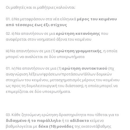
Οι μαθητές και οι μαθήτριες καλούνται:
i) Να μεταφράσουν στα νέα ελληνικά
μέρος του κειμένου
από τέσσερις έως έξι στίχους
ii) Να απαντήσουν σε μια
ερώτηση κατανόησης
που
αναφέρεται στον νοηματικό άξονα του κειμένου
iii) Να απαντήσουν σε μια (1)
ερώτηση γραμματικής
, η οποία
μπορεί να αναλύεται σε δύο υποερωτήματα
iv) Να απαντήσουν σε μια (1)
ερώτηση συντακτικού
(πχ
αναγνώριση λέξεων/φράσεων/προτάσεων/άλλων δομικών
στοιχείων του κειμένου, μετασχηματισμός μέρους του κειμένου
ως προς τη δομολειτουργική του διάσταση), η οποία μπορεί να
επιμερίζεται σε δύο υποερωτήματα.
Κάθε ζητούμενη ερώτηση-δραστηριότητα που τίθεται για το
διδαγμένο ή το παράλληλο
ή το
αδίδακτο
κείμενο
βαθμολογείται με
δέκα (10) μονάδες
της εκατοντάβαθμης