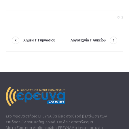
3
Χημεία Γ Γυμνασίου
Λογοτεχνία Γ Λυκείου
Στο Φροντιστήριο ΕΡΕΥΝΑ θα δεις σταθερή βελτίωση των
επιδόσεών σου καθημερινά. Θα δεις αποτέλεσμα.
Με το Σύστημα Διαδασκαλίας ΕΡΕΥΝΑ θα έχεις επιτυχία