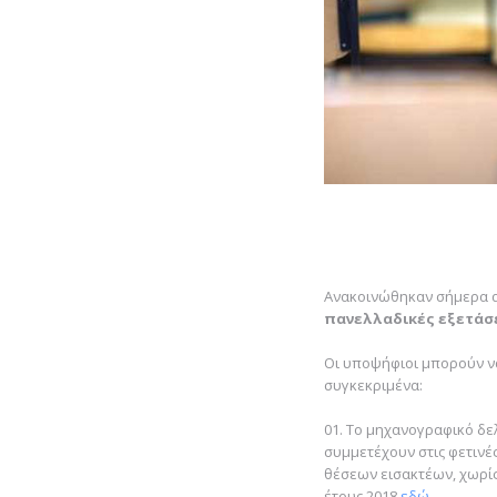
Ανακοινώθηκαν σήμερα α
πανελλαδικές εξετάσε
Οι υποψήφιοι μπορούν να
συγκεκριμένα:
Το μηχανογραφικό δελ
συμμετέχουν στις φετινέ
θέσεων εισακτέων, χωρίς
έτους 2018
εδώ
.