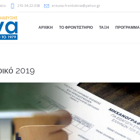
σείο
210-34-22-058
ereuna.frontistiria@yahoo.gr
ΑΡΧΙΚΗ
ΤΟ ΦΡΟΝΤΙΣΤΗΡΙΟ
ΤΑΞΗ
ΠΡΟΓΡΑΜΜΑ
ικό 2019