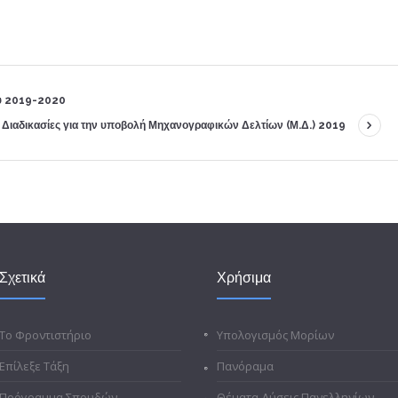
ου 2019-2020
Διαδικασίες για την υποβολή Μηχανογραφικών Δελτίων (Μ.Δ.) 2019
Σχετικά
Χρήσιμα
Το Φροντιστήριο
Υπολογισμός Μορίων
Επίλεξε Τάξη
Πανόραμα
Πρόγραμμα Σπουδών
Θέματα-Λύσεις Πανελληνίων