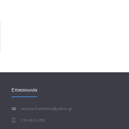
Επικοινωνία
ereuna.frontistiria@yahoo.gr
210-34-22-058