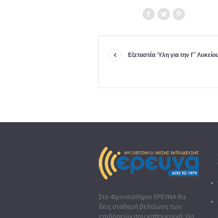
Εξεταστέα Ύλη για την Γ’ Λυκεί
Στο Φροντιστήριο ΕΡΕΥΝΑ θα
δεις σταθερή βελτίωση των
επιδόσεών σου καθημερινά. Θα