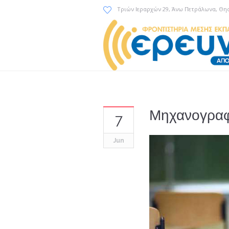
Τριών Ιεραρχών 29
, Άνω Πετράλωνα, Θη
Μηχανογραφ
7
Jun