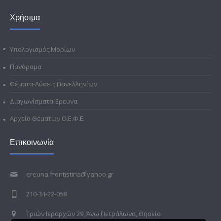
Χρήσιμα
Υπολογισμός Μορίων
Πανόραμα
Θέματα-Λύσεις Πανελληνίων
Διαγωνίσματα Έρευνα
Αρχείο Θέματων Ο.Ε.Φ.Ε.
Επικοινωνία
ereuna.frontistiria@yahoo.gr
210-34-22-058
Τριών Ιεραρχών 29, Άνω Πετράλωνα, Θησείο