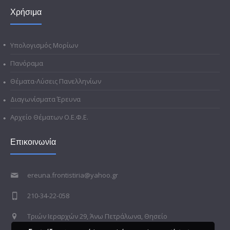
Χρήσιμα
Υπολογισμός Μορίων
Πανόραμα
Θέματα-Λύσεις Πανελληνίων
Διαγωνίσματα Έρευνα
Αρχείο Θέματων Ο.Ε.Φ.Ε.
Επικοινωνία
ereuna.frontistiria@yahoo.gr
210-34-22-058
Τριών Ιεραρχών 29, Άνω Πετράλωνα, Θησείο