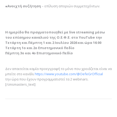
●
Ανοιχτή συζήτηση
– επίλυση αποριών συμμετεχόντων.
Η ημερίδα θα πραγματοποιηθεί με live streaming μέσω
του επίσημου καναλιού της Ο.Ε.Φ.Ε. στο YouTube την
Τετάρτη και Πέμπτη 1 και 2 Ιουλίου 2026 και ώρα 16:00
Τετάρτη 1ο και 2ο Επιστημονικό Πεδίο
Πέμπτη 3ο και 4ο Επιστημονικό Πεδίο
Δεν απαιτείται καμία προεγγραφή το μόνo που χρειάζεται είναι να
μπείτε στο κανάλι
https://www.youtube.com/@OefeGrOfficial
την ώρα που έχουν προγραμματιστεί τα 2 webinars.
[/cmsmasters_text]