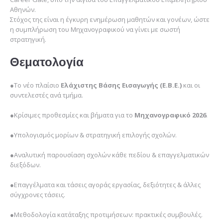
Αθηνών.
Στόχος της είναι η έγκυρη ενημέρωση μαθητών και γονέων, ώστε
η συμπλήρωση του Μηχανογραφικού να γίνει με σωστή
στρατηγική.
Θεματολογία
●Το νέο πλαίσιο
Ελάχιστης Βάσης Εισαγωγής (Ε.Β.Ε.)
και οι
συντελεστές ανά τμήμα.
●Κρίσιμες προθεσμίες και βήματα για το
Μηχανογραφικό 2026
.
●Υπολογισμός μορίων & στρατηγική επιλογής σχολών.
●Αναλυτική παρουσίαση σχολών κάθε πεδίου & επαγγελματικών
διεξόδων.
●Επαγγέλματα και τάσεις αγοράς εργασίας, δεξιότητες & άλλες
σύγχρονες τάσεις.
●Μεθοδολογία κατάταξης προτιμήσεων: πρακτικές συμβουλές.