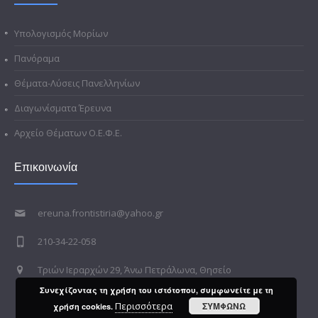
Υπολογισμός Μορίων
Πανόραμα
Θέματα-Λύσεις Πανελληνίων
Διαγωνίσματα Έρευνα
Αρχείο Θέματων Ο.Ε.Φ.Ε.
Επικοινωνία
ereuna.frontistiria@yahoo.gr
210-34-22-058
Τριών Ιεραρχών 29, Άνω Πετράλωνα, Θησείο
Συνεχίζοντας τη χρήση του ιστότοπου, συμφωνείτε με τη
Περισσότερα
ΣΥΜΦΩΝΩ
χρήση cookies.