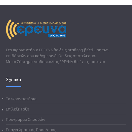
Στο Φροντιστήριο ΕΡΕΥΝΑ θα δεις σταθερή βελτίωση των
επιδόσεών σου καθημερινά. Θα δεις αποτέλεσμα.
Με το Σύστημα Διαδασκαλίας ΕΡΕΥΝΑ θα έχεις επιτυχία
Σχετικά
Το Φροντιστήριο
Επίλεξε Τάξη
Πρόγραμμα Σπουδών
Επαγγελματικός Προσ/σμός