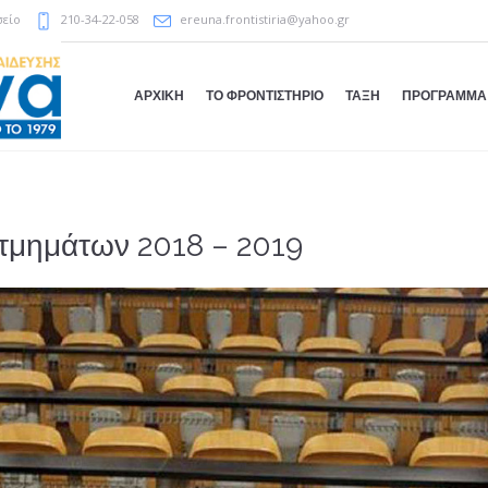
σείο
210-34-22-058
ereuna.frontistiria@yahoo.gr
ΑΡΧΙΚΗ
ΤΟ ΦΡΟΝΤΙΣΤΗΡΙΟ
ΤΑΞΗ
ΠΡΟΓΡΑΜΜΑ
ς τμημάτων 2018 – 2019