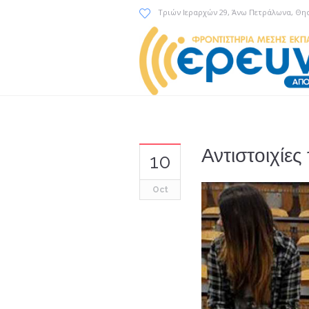
Τριών Ιεραρχών 29
, Άνω Πετράλωνα, Θη
Αντιστοιχίε
10
Oct