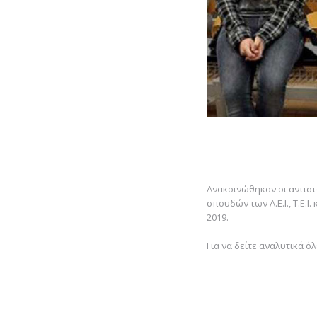
Ανακοινώθηκαν οι αντισ
σπουδών των Α.Ε.Ι., Τ.Ε.
2019.
Για να δείτε αναλυτικά ό