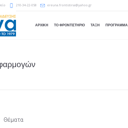
σείο
210-34-22-058
ereuna.frontistiria@yahoo.gr
ΑΡΧΙΚΗ
ΤΟ ΦΡΟΝΤΙΣΤΗΡΙΟ
ΤΑΞΗ
ΠΡΟΓΡΑΜΜΑ
φαρμογών
Θέματα