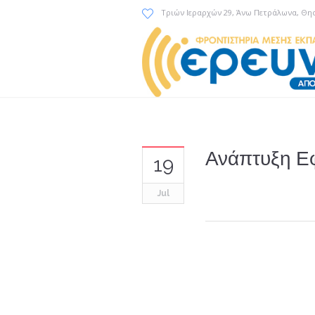
Τριών Ιεραρχών 29
, Άνω Πετράλωνα, Θη
Ανάπτυξη Ε
19
Jul