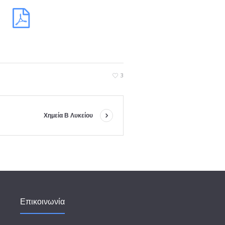
3
Χημεία Β Λυκείου
Επικοινωνία