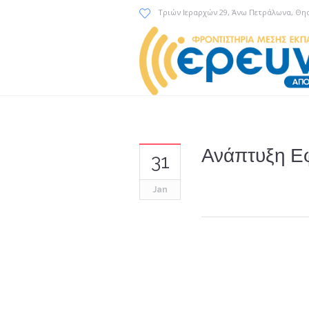
Τριών Ιεραρχών 29
, Άνω Πετράλωνα, Θη
Ανάπτυξη Ε
31
Jan