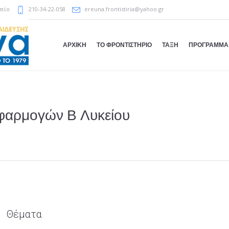
σείο
210-34-22-058
ereuna.frontistiria@yahoo.gr
ΑΡΧΙΚΗ
ΤΟ ΦΡΟΝΤΙΣΤΗΡΙΟ
ΤΑΞΗ
ΠΡΟΓΡΑΜΜΑ
φαρμογών Β Λυκείου
Θέματα