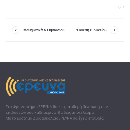
3
Μαθηματικά Α Γυμνασίου
Έκθεση Β Λυκείου
Στο Φροντιστήριο ΕΡΕΥΝΑ θα δεις σταθερή βελτίωση των
επιδόσεών σου καθημερινά. Θα δεις αποτέλεσμα.
Με το Σύστημα Διαδασκαλίας ΕΡΕΥΝΑ θα έχεις επιτυχία